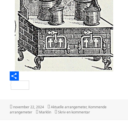
S
h
a
Udgivet
Kategorier
november 22, 2024
Aktuelle arrangemeter
,
Kommende
i
Tags
til Snurretoppens møde 
arrangemeter
Marklin
Skriv en kommentar
r
e