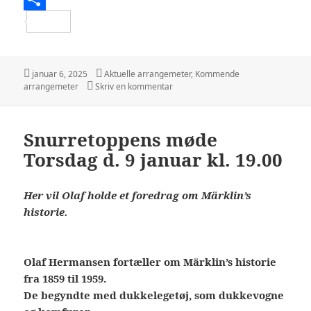
S
h
a
Udgivet
Kategorier
januar 6, 2025
Aktuelle arrangemeter
,
Kommende
i
til Ændring af januar mødet
arrangemeter
Skriv en kommentar
r
e
Snurretoppens møde
Torsdag d. 9 januar kl. 19.00
Her vil Olaf holde et foredrag om Märklin’s
historie.
Olaf Hermansen fortæller om Märklin’s historie
fra 1859 til 1959.
De begyndte med dukkelegetøj, som dukkevogne