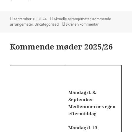
h
a
Udgivet
Kategorier
september 10, 2024
Aktuelle arrangemeter
,
Kommende
i
til Medlemmernes aft
arrangemeter
,
Uncategorized
Skriv en kommentar
r
e
Kommende møder 2025/26
Mandag d. 8.
September
Medlemmernes egen
eftermiddag
Mandag
d. 13.