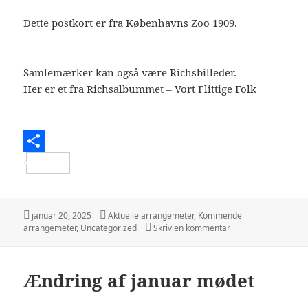
Dette postkort er fra Københavns Zoo 1909.
Samlemærker kan også være Richsbilleder.
Her er et fra Richsalbummet – Vort Flittige Folk
S
h
a
Udgivet
Kategorier
januar 20, 2025
Aktuelle arrangemeter
,
Kommende
i
til Torsdag d- 13 feb
arrangemeter
,
Uncategorized
Skriv en kommentar
r
e
Ændring af januar mødet