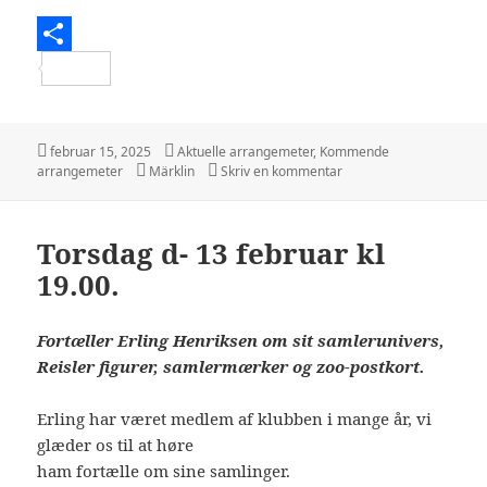
S
h
a
Udgivet
Kategorier
februar 15, 2025
Aktuelle arrangemeter
,
Kommende
i
Tags
til Torsdag d. 13. marts 
arrangemeter
Märklin
Skriv en kommentar
r
e
Torsdag d- 13 februar kl
19.00.
Fortæller Erling Henriksen om sit samlerunivers,
Reisler figurer, samlermærker og zoo-postkort.
Erling har været medlem af klubben i mange år, vi
glæder os til at høre
ham fortælle om sine samlinger.