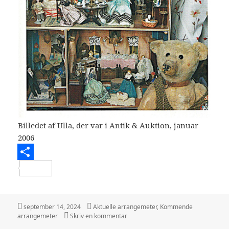
Billedet af Ulla, der var i Antik & Auktion, januar
2006
S
h
a
Udgivet
Kategorier
september 14, 2024
Aktuelle arrangemeter
,
Kommende
i
til Ved oktobermødet d. 10 oktober 2
arrangemeter
Skriv en kommentar
r