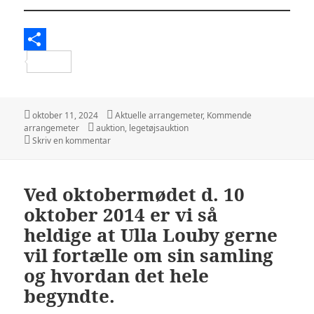
S
h
a
Udgivet
Kategorier
oktober 11, 2024
Aktuelle arrangemeter
,
Kommende
i
Tags
arrangemeter
auktion
,
legetøjsauktion
r
til AUKTIONEN Torsdag d. 14. November 2024
Skriv en kommentar
e
Ved oktobermødet d. 10
oktober 2014 er vi så
heldige at Ulla Louby gerne
vil fortælle om sin samling
og hvordan det hele
begyndte.