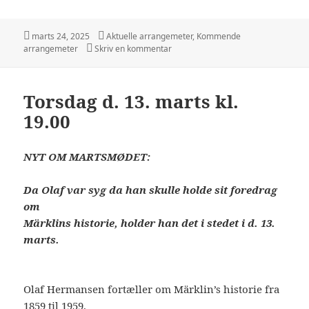
h
a
Udgivet
Kategorier
marts 24, 2025
Aktuelle arrangemeter
,
Kommende
i
til Torsdag d. 10. april kl 19.00.
arrangemeter
Skriv en kommentar
r
e
Torsdag d. 13. marts kl.
19.00
NYT OM MARTSMØDET:
Da Olaf var syg da han skulle holde sit foredrag
om
Märklins historie, holder han det i stedet i d. 13.
marts.
Olaf Hermansen fortæller om Märklin’s historie fra
1859 til 1959.