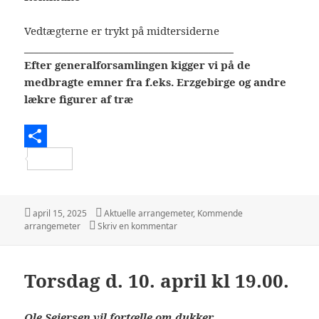
Vedtægterne er trykt på midtersiderne
__________________________________________
Efter generalforsamlingen kigger vi på de
medbragte emner fra f.eks. Erzgebirge og andre
lækre figurer af træ
S
h
a
Udgivet
Kategorier
april 15, 2025
Aktuelle arrangemeter
,
Kommende
i
til Generalforsamling 8. maj 2025 kl
arrangemeter
Skriv en kommentar
r
e
Torsdag d. 10. april kl 19.00.
Ole Sejersen vil fortælle om dukker.