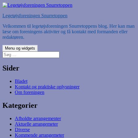
Hop
til
Legetøjsforeningen Snurretoppen
indhold
Velkommen til legetøjsforeningen Snurretoppens blog. Her kan man
læse om foreningens aktiviter og få kontakt med formanden eller
redaktøren.
Menu og widgets
Søg
efter:
Sider
Bladet
Kontakt og praktiske oplysninger
Om foreningen
Kategorier
Afholdte arrangementer
Aktuelle arrangemeter
Diverse
Kommende arrangemeter