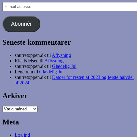
E-
mail-
adresse
Abonnér
Seneste kommentarer
snurretoppen.dk
til
Aflysning
Rita Nielsen
til
Aflysning
snurretoppen.dk
til
Glædelig Jul
Lene rem
til
Glædelig Jul
snurretoppen.dk
til
Datoer for resten af 2023 og første halvdel
af 2024.
Arkiver
Arkiver
Meta
Log ind