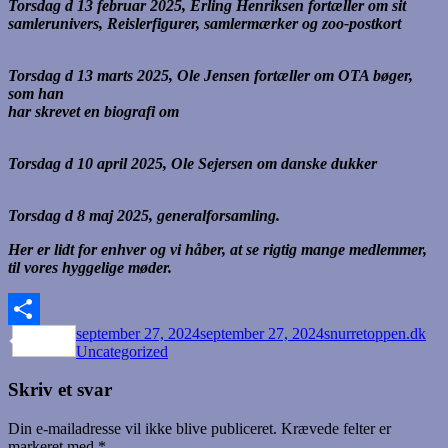
Torsdag d 13 februar 2025, Erling Henriksen fortæller om sit
samlerunivers, Reislerfigurer, samlermærker og zoo-postkort
Torsdag d 13 marts 2025, Ole Jensen fortæller om OTA bøger,
som han
har skrevet en biografi om
Torsdag d 10 april 2025, Ole Sejersen om danske dukker
Torsdag d 8 maj 2025, generalforsamling.
Her er lidt for enhver og vi håber, at se rigtig mange medlemmer,
til vores hyggelige møder.
Udgivet
Forfatter
Kat
september 27, 2024
september 27, 2024
snurretoppen.dk
Share
i
Uncategorized
Skriv et svar
Din e-mailadresse vil ikke blive publiceret.
Krævede felter er
markeret med
*