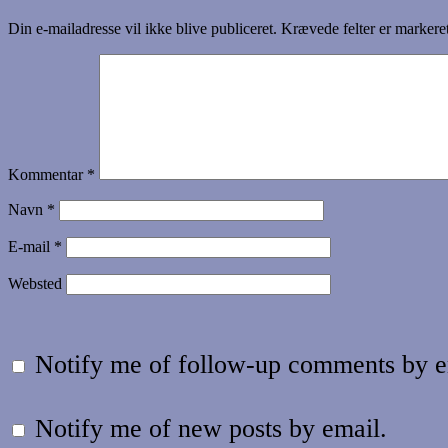
Din e-mailadresse vil ikke blive publiceret.
Krævede felter er marker
Kommentar
*
Navn
*
E-mail
*
Websted
Notify me of follow-up comments by e
Notify me of new posts by email.