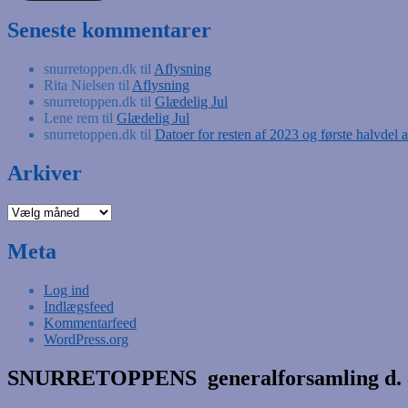
Seneste kommentarer
snurretoppen.dk
til
Aflysning
Rita Nielsen
til
Aflysning
snurretoppen.dk
til
Glædelig Jul
Lene rem
til
Glædelig Jul
snurretoppen.dk
til
Datoer for resten af 2023 og første halvdel 
Arkiver
Arkiver
Meta
Log ind
Indlægsfeed
Kommentarfeed
WordPress.org
SNURRETOPPENS generalforsamling d. 8