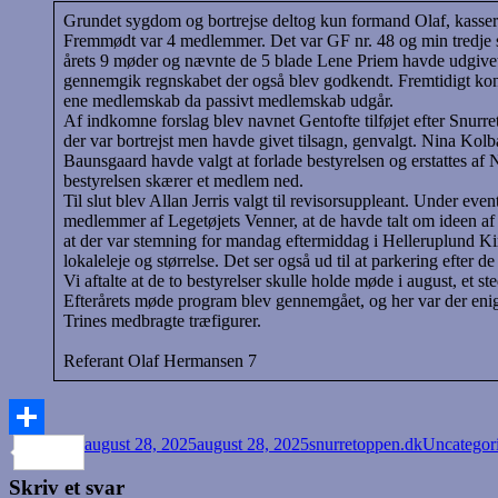
Grundet sygdom og bortrejse deltog kun formand Olaf, kasser
Fremmødt var 4 medlemmer. Det var GF nr. 48 og min tredje som 
årets 9 møder og nævnte de 5 bl
gennemgik regnskabet der også blev godkendt. Fremtidigt konti
ene medlemskab da passivt medlemskab udgår.
Af indkomne forslag blev navnet Gentofte tilføjet efter Snur
der var bortrejst men havde givet tilsagn, genvalgt. Nina Kolba
Baunsgaard havde valgt at forlade bestyrelsen og erstattes af
bestyrelsen skærer et medlem ned.
Til slut blev Allan Jerris valgt til revisorsuppleant. Under 
medlemmer af Legetøjets Venner, at de havde talt om ideen af
at der var stemning for mandag eftermiddag i Helleruplund Kir
lokaleleje og størrelse. Det ser også 
Vi aftalte at de to bestyrelser skulle holde møde i august, et
Efterårets møde program blev gennemgået, og her var der enigh
Trines medbragte træfigurer.
Referant Olaf Hermansen 7
Udgivet
Forfatter
Kategorier
august 28, 2025
august 28, 2025
snurretoppen.dk
Uncategor
Share
i
Skriv et svar