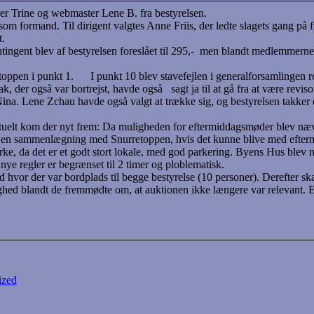
er Trine og webmaster Lene B. fra bestyrelsen.
formand. Til dirigent valgtes Anne Friis, der ledte slagets gang på fin
ade Lene Priem havde udgivet. Beretn
ngent blev af bestyrelsen foreslået til 295,- men blandt medlemmerne f
retoppen i punkt 1. I punkt 10 blev stavefejlen i generalforsamlingen 
k, der også var bortrejst, havde også sagt ja til at gå fra at være revis
 Nina. Lene Zchau havde også valgt at trække sig, og bestyrelsen takker
eventuelt kom der nyt frem: Da muligheden for eftermiddagsmøder blev n
 en sammenlægning med Snurretoppen, hvis det kunne blive med eftermid
ke, da det er et godt stort lokale, med god parkering. Byens Hus blev
ud til at parkering efter de nye regler er 
 sted hvor der var bordplads til begge bestyrelse (10 personer). Derefter
ed blandt de fremmødte om, at auktionen ikke længere var relevant. Eft
ized