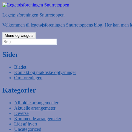
Hop
til
Legetøjsforeningen Snurretoppen
indhold
Velkommen til legetøjsforeningen Snurretoppens blog. Her kan man læ
Menu og widgets
Søg
efter:
Sider
Bladet
Kontakt og praktiske oplysninger
Om foreningen
Kategorier
Afholdte arrangementer
Aktuelle arrangemeter
Diverse
Kommende arrangemeter
Lidt af hvert
Uncategorized